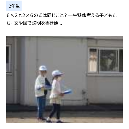
２年生
６×２と２×６の式は同じこと？ 一生懸命考える子どもた
ち。 文や図で説明を書き始...