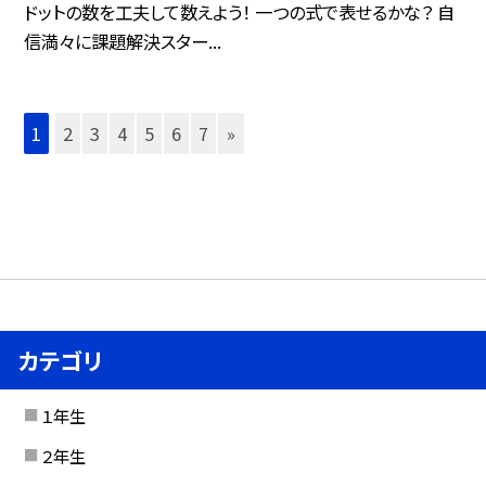
ドットの数を工夫して数えよう！ 一つの式で表せるかな？ 自
信満々に課題解決スター...
1
2
3
4
5
6
7
»
カテゴリ
１年生
２年生