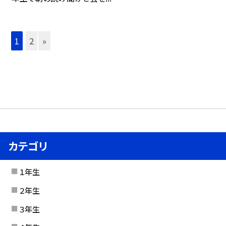
1
2
»
カテゴリ
１年生
２年生
３年生