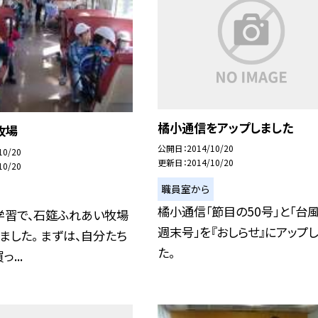
橘小通信をアップしました
牧場
公開日
2014/10/20
10/20
更新日
2014/10/20
10/20
職員室から
橘小通信「節目の50号」と「台
学習で、石筵ふれあい牧場
週末号」を『おしらせ』にアップ
ました。 まずは、自分たち
た。
...