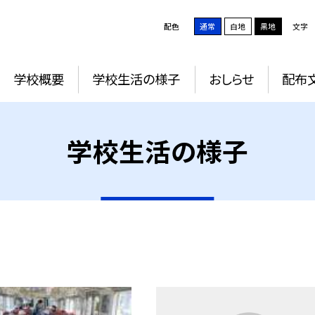
配色
通常
白地
黒地
文字
学校概要
学校生活の様子
おしらせ
配布
学校生活の様子