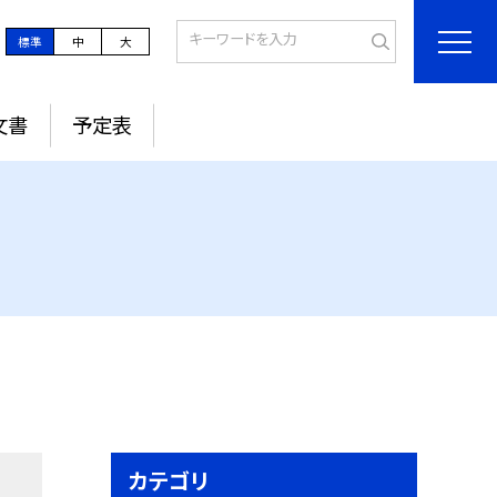
標準
中
大
文書
予定表
カテゴリ