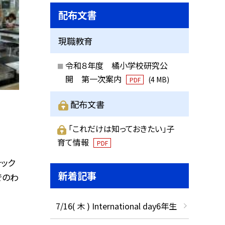
配布文書
現職教育
令和８年度 橘小学校研究公
開 第一次案内
(4 MB)
PDF
配布文書
「これだけは知っておきたい」子
育て情報
PDF
テック
新着記事
でのわ
7/16( 木 ) International day6年生