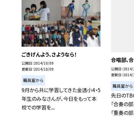
ごきげんよう、さようなら！
合唱部、合
公開日
2014/10/09
公開日
2014/
更新日
2014/10/09
更新日
2014/
職員室から
職員室から
9月から共に学習してきた金透小4・5
先日のTB
年生のみなさんが、今日をもって本
「合奏の部
校での学習を...
「重奏の部」.