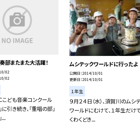
奏部またまた大活躍！
ムシテックワールドに行ったよ
10/02
公開日
2014/10/01
10/02
更新日
2014/10/01
１年生
Cこども音楽コンクール
９月２４日（水）、須賀川のムシ
」に引き続き、「重唱の部」
ワールドにむけて、１年生だけ
..
くわくどき...