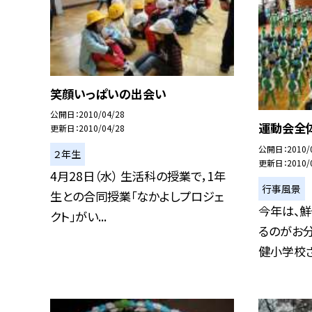
笑顔いっぱいの出会い
公開日
2010/04/28
運動会全
更新日
2010/04/28
公開日
2010/
２年生
更新日
2010/
4月28日（水） 生活科の授業で，1年
行事風景
生との合同授業「なかよしプロジェ
今年は、
クト」がい...
るのがお分
健小学校さん