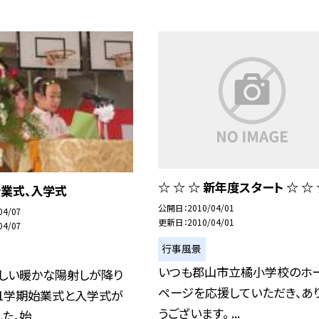
☆ ☆ ☆ 新年度スタート ☆ ☆
始業式、入学式
公開日
2010/04/01
04/07
更新日
2010/04/01
04/07
行事風景
いつも郡山市立橘小学校のホ
らしい暖かな陽射しが降り
ページを応援していただき、あ
第1学期始業式と入学式が
うございます。 ...
。始...