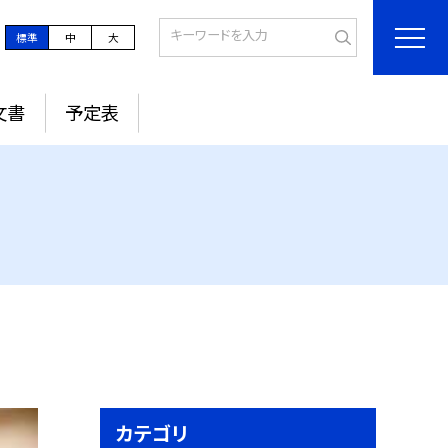
標準
中
大
文書
予定表
カテゴリ