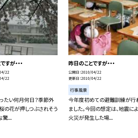
ですが・・・
昨日のことですが・・・
04/22
公開日
2010/04/22
04/22
更新日
2010/04/22
行事風景
いったい何月何日？季節外
今年度初めての避難訓練が行
、桜の花が押しつぶされそう
ました。今回の想定は、地震によ
驚...
火災が発生した場...