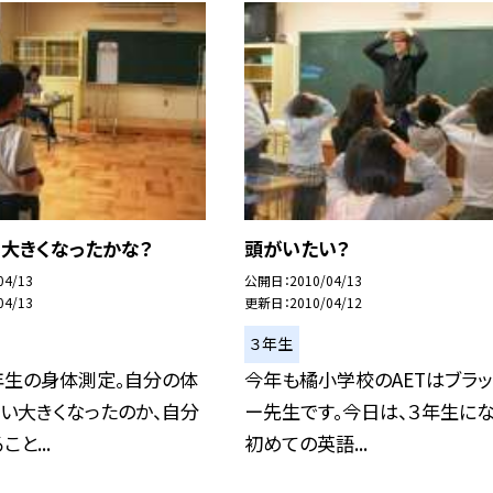
い大きくなったかな？
頭がいたい？
04/13
公開日
2010/04/13
04/13
更新日
2010/04/12
３年生
年生の身体測定。自分の体
今年も橘小学校のAETはブラッ
い大きくなったのか、自分
ー先生です。今日は、３年生に
と...
初めての英語...