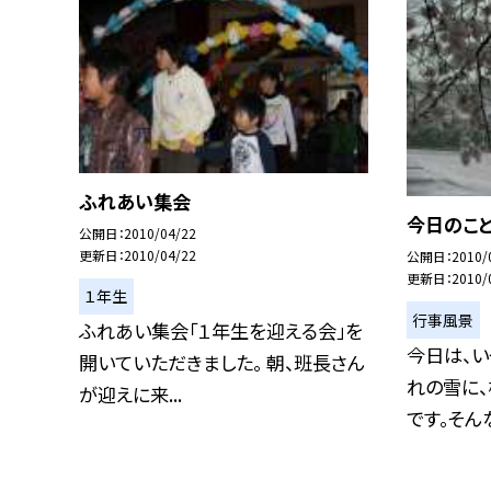
ふれあい集会
今日のこと
公開日
2010/04/22
更新日
2010/04/22
公開日
2010/
更新日
2010/
１年生
行事風景
ふれあい集会「１年生を迎える会」を
今日は、
開いていただきました。 朝、班長さん
れの雪に
が迎えに来...
です。そんな