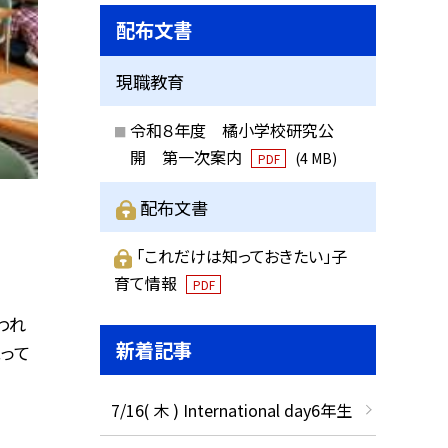
配布文書
現職教育
令和８年度 橘小学校研究公
開 第一次案内
(4 MB)
PDF
配布文書
「これだけは知っておきたい」子
育て情報
PDF
われ
新着記事
って
7/16( 木 ) International day6年生