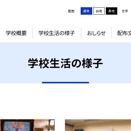
配色
通常
白地
黒地
文字
学校概要
学校生活の様子
おしらせ
配布
学校生活の様子