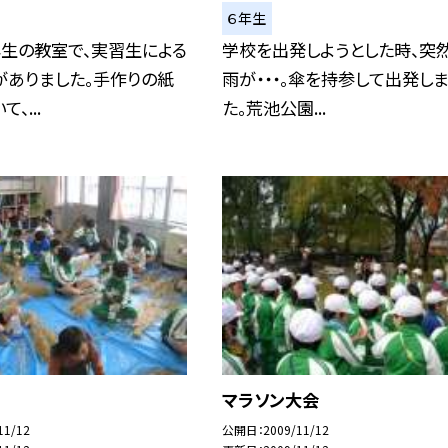
６年生
年生の教室で、実習生による
学校を出発しようとした時、突
がありました。手作りの紙
雨が・・・。傘を持参して出発し
、...
た。荒池公園...
マラソン大会
11/12
公開日
2009/11/12