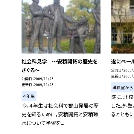
社会科見学 〜安積開拓の歴史を
遂にベール
さぐる〜
公開日
2009/
更新日
2009/
公開日
2009/11/25
更新日
2009/11/25
職員室から
４年生
遂に、北
今，４年生は社会科で郡山発展の歴
した。外
史を知るために，安積開拓と安積疎
るとともに、
水について学習を...