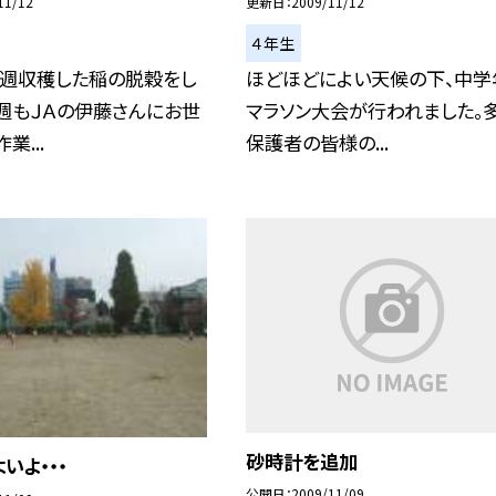
11/12
更新日
2009/11/12
４年生
先週収穫した稲の脱穀をし
ほどほどによい天候の下、中学
週もＪＡの伊藤さんにお世
マラソン大会が行われました。
業...
保護者の皆様の...
砂時計を追加
いよ・・・
公開日
2009/11/09