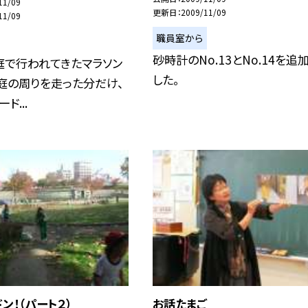
11/09
更新日
2009/11/09
11/09
職員室から
砂時計のNo.13とNo.14を追
庭で行われてきたマラソン
した。
庭の周りを走った分だけ、
ド...
ン！（パート２）
お話たまご