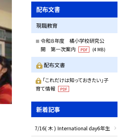
配布文書
現職教育
令和８年度 橘小学校研究公
開 第一次案内
(4 MB)
PDF
配布文書
「これだけは知っておきたい」子
育て情報
PDF
新着記事
7/16( 木 ) International day6年生