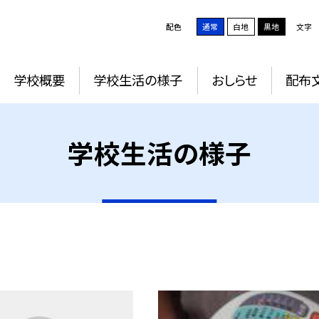
配色
通常
白地
黒地
文字
学校概要
学校生活の様子
おしらせ
配布
学校生活の様子