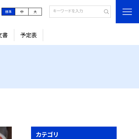
標準
中
大
文書
予定表
カテゴリ