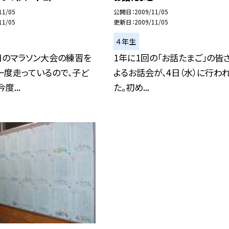
11/05
公開日
2009/11/05
11/05
更新日
2009/11/05
４年生
目のマラソン大会の練習を
1年に1回の「お話たまご」の皆
一度走っているので、子ど
よるお話会が、4日（水）に行わ
度...
た。初め...