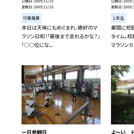
公開日
2009/11/10
公開日
2009/
更新日
2009/11/10
更新日
2009/
行事風景
１年生
本日は天候にもめぐまれ、絶好のマ
業間に校
ラソン日和！「最後まで走れるかな？」
タイム。校
「○○位にな...
マラソンカー
一日参観日
よ〜い ド