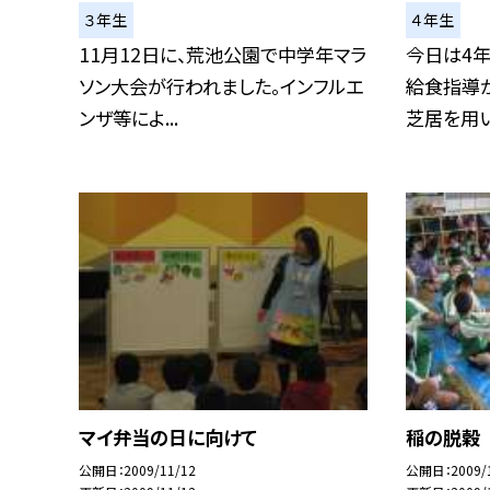
３年生
４年生
11月12日に、荒池公園で中学年マラ
今日は4
ソン大会が行われました。インフルエ
給食指導
ンザ等によ...
芝居を用いて
マイ弁当の日に向けて
稲の脱穀
公開日
2009/11/12
公開日
2009/